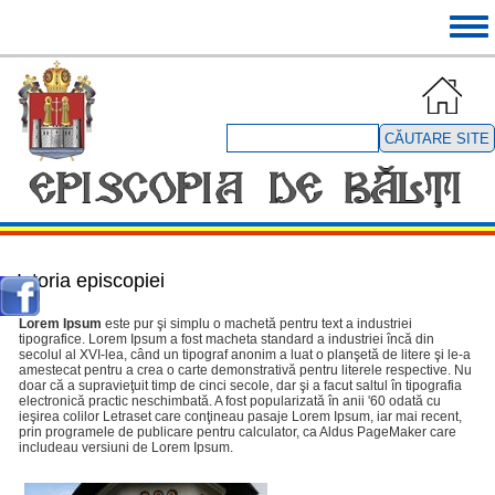
Mergi
Tog
la
navi
conţinutul
principal
Căutare
site
Istoria episcopiei
Lorem Ipsum
este pur şi simplu o machetă pentru text a industriei
tipografice. Lorem Ipsum a fost macheta standard a industriei încă din
secolul al XVI-lea, când un tipograf anonim a luat o planşetă de litere şi le-a
amestecat pentru a crea o carte demonstrativă pentru literele respective. Nu
doar că a supravieţuit timp de cinci secole, dar şi a facut saltul în tipografia
electronică practic neschimbată. A fost popularizată în anii '60 odată cu
ieşirea colilor Letraset care conţineau pasaje Lorem Ipsum, iar mai recent,
prin programele de publicare pentru calculator, ca Aldus PageMaker care
includeau versiuni de Lorem Ipsum.