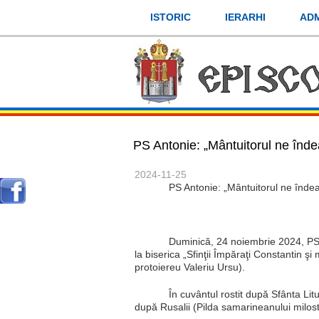
Mergi
ISTORIC
IERARHI
ADM
la
conţinutul
principal
PS Antonie: „Mântuitorul ne îndea
2024-11-25
PS Antonie: „Mântuitorul ne îndea
Duminică, 24 noiembrie 2024, PS A
la biserica „Sfinţii Împăraţi Constantin ş
protoiereu Valeriu Ursu).
În cuvântul rostit după Sfânta Lit
după Rusalii (Pilda samarineanului milost