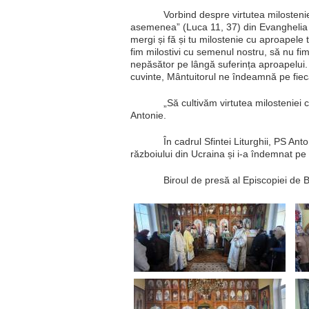
Vorbind despre virtutea milosteniei
asemenea” (Luca 11, 37) din Evanghelia d
mergi și fă și tu milostenie cu aproapel
fim milostivi cu semenul nostru, să nu fim
nepăsător pe lângă suferința aproapelui. 
cuvinte, Mântuitorul ne îndeamnă pe fieca
„Să cultivăm virtutea milosteniei 
Antonie.
În cadrul Sfintei Liturghii, PS A
războiului din Ucraina și i-a îndemnat p
Biroul de presă al Episcopiei de B