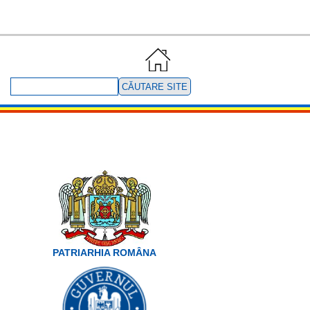
Căutare
site
PATRIARHIA ROMÂNA