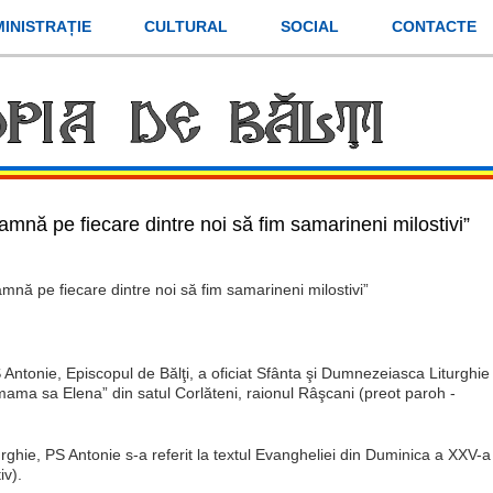
INISTRAȚIE
CULTURAL
SOCIAL
CONTACTE
mnă pe fiecare dintre noi să fim samarineni milostivi”
mnă pe fiecare dintre noi să fim samarineni milostivi”
ntonie, Episcopul de Bălţi, a oficiat Sfânta şi Dumnezeiasca Liturghie
i mama sa Elena” din satul Corlăteni, raionul Râşcani (preot paroh -
urghie, PS Antonie s-a referit la textul Evangheliei din Duminica a XXV-a
iv).