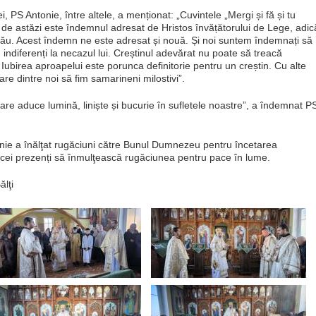
, PS Antonie, între altele, a menționat: „Cuvintele „Mergi și fă și tu
e astăzi este îndemnul adresat de Hristos învățătorului de Lege, adic
e tău. Acest îndemn ne este adresat și nouă. Și noi suntem îndemnați să
 indiferenți la necazul lui. Creștinul adevărat nu poate să treacă
Iubirea aproapelui este porunca definitorie pentru un creștin. Cu alte
re dintre noi să fim samarineni milostivi”.
care aduce lumină, liniște și bucurie în sufletele noastre”, a îndemnat P
ntonie a înălţat rugăciuni către Bunul Dumnezeu pentru încetarea
e cei prezenți să înmulţească rugăciunea pentru pace în lume.
ălţi