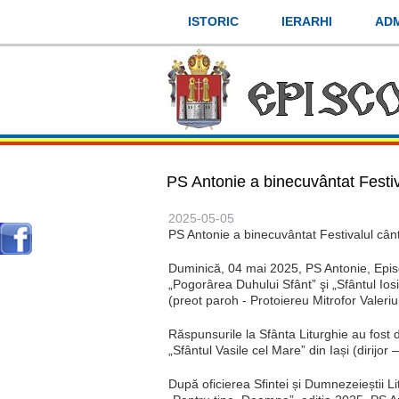
Mergi
ISTORIC
IERARHI
ADM
la
conţinutul
principal
PS Antonie a binecuvântat Festiv
2025-05-05
PS Antonie a binecuvântat Festivalul cânt
Duminică, 04 mai 2025, PS Antonie, Episco
„Pogorârea Duhului Sfânt” şi „Sfântul Iosif
(preot paroh - Protoiereu Mitrofor Valeriu 
Răspunsurile la Sfânta Liturghie au fost 
„Sfântul Vasile cel Mare” din Iași (dirijo
După oficierea Sfintei și Dumnezeieștii Li