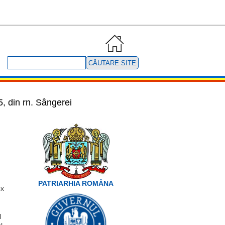
Căutare
site
, din rn. Sângerei
PATRIARHIA ROMÂNA
ox
l