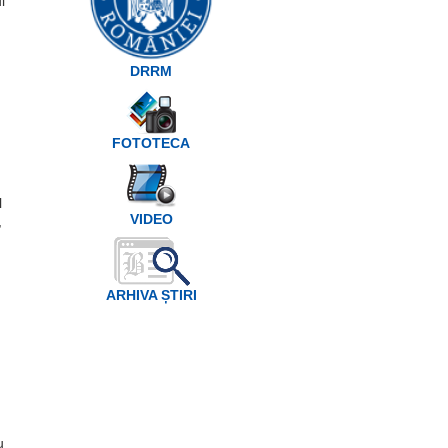
l
DRRM
FOTOTECA
l
VIDEO
,
ARHIVA ȘTIRI
u