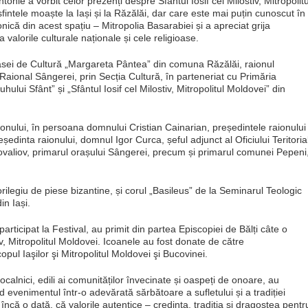
onie a vorbit celor prezenți despre Sfântul Iosif cel Milostiv, Mitropolitu
fintele moaște la Iași și la Răzălăi, dar care este mai puțin cunoscut în
ică din acest spațiu – Mitropolia Basarabiei și a apreciat grija
a valorile culturale naționale și cele religioase.
asei de Cultură „Margareta Pântea” din comuna Răzălăi, raionul
 Raional Sângerei, prin Secția Cultură, în parteneriat cu Primăria
lui Sfânt” și „Sfântul Iosif cel Milostiv, Mitropolitul Moldovei” din
onului, în persoana domnului Cristian Cainarian, președintele raionului
dinta raionului, domnul Igor Curca, șeful adjunct al Oficiului Teritoria
ovaliov, primarul orașului Sângerei, precum și primarul comunei Pepeni
orilegiu de piese bizantine, și corul „Basileus” de la Seminarul Teologic
in Iași.
participat la Festival, au primit din partea Episcopiei de Bălți câte o
iv, Mitropolitul Moldovei. Icoanele au fost donate de către
copul Iaşilor şi Mitropolitul Moldovei şi Bucovinei.
calnici, edili ai comunităților învecinate și oaspeți de onoare, au
d evenimentul într-o adevărată sărbătoare a sufletului și a tradiției
ncă o dată, că valorile autentice – credința, tradiția și dragostea pentr