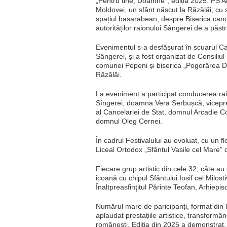
„Pentru tine, Doamne”, ediția 2025. PS Ant
Moldovei, un sfânt născut la Răzălăi, cu s
spațiul basarabean, despre Biserica canon
autorităților raionului Sângerei de a păstr
Evenimentul s-a desfășurat în scuarul C
Sângerei, și a fost organizat de Consiliul
comunei Pepeni și biserica „Pogorârea Duhu
Răzălăi.
La eveniment a participat conducerea rai
Sîngerei, doamna Vera Serbușcă, vicepreșe
al Cancelariei de Stat, domnul Arcadie C
domnul Oleg Cernei.
În cadrul Festivalului au evoluat, cu un fl
Liceal Ortodox „Sfântul Vasile cel Mare” d
Fiecare grup artistic din cele 32, câte au 
icoană cu chipul Sfântului Iosif cel Milost
Înaltpreasfinţitul Părinte Teofan, Arhiepis
Numărul mare de paricipanți, format din lo
aplaudat prestațiile artistice, transformân
românești. Ediția din 2025 a demonstrat, î