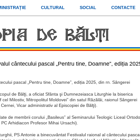
INISTRAȚIE
CULTURAL
SOCIAL
CONTACTE
alul cântecului pascal „Pentru tine, Doamne”, ediția 2025
ecului pascal „Pentru tine, Doamne”, ediția 2025, din rn. Sângerei
pul de Bălţi, a oficiat Sfânta şi Dumnezeiasca Liturghie la biserica
 cel Milostiv, Mitropolitul Moldovei” din satul Răzălăi, raionul Sângerei
Cernei, Vicar administrativ al Episcopiei de Bălţi).
date de membrii corului „Basileus” al Seminarului Teologic Liceal Ortod
r – PC Arhidiacon Profesor Mihai Ursachi).
turghii, PS Antonie a binecuvântat Festivalul raional al cântecului pasca