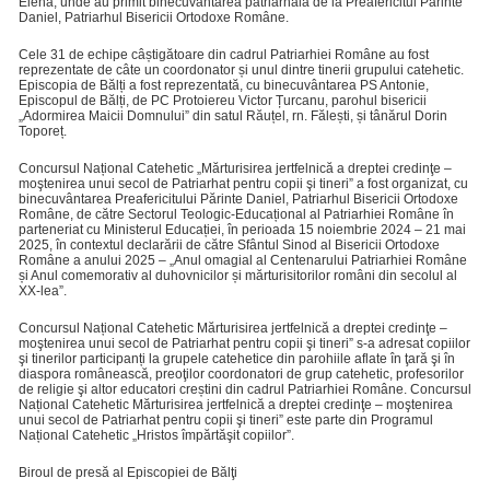
Elena, unde au primit binecuvântarea patriarhală de la Preafericitul Părinte
Daniel, Patriarhul Bisericii Ortodoxe Române.
Cele 31 de echipe câștigătoare din cadrul Patriarhiei Române au fost
reprezentate de câte un coordonator și unul dintre tinerii grupului catehetic.
Episcopia de Bălți a fost reprezentată, cu binecuvântarea PS Antonie,
Episcopul de Bălți, de PC Protoiereu Victor Țurcanu, parohul bisericii
„Adormirea Maicii Domnului” din satul Răuțel, rn. Fălești, și tânărul Dorin
Toporeț.
Concursul Național Catehetic „Mărturisirea jertfelnică a dreptei credinţe –
moştenirea unui secol de Patriarhat pentru copii şi tineri” a fost organizat, cu
binecuvântarea Preafericitului Părinte Daniel, Patriarhul Bisericii Ortodoxe
Române, de către Sectorul Teologic-Educațional al Patriarhiei Române în
parteneriat cu Ministerul Educației, în perioada 15 noiembrie 2024 – 21 mai
2025, în contextul declarării de către Sfântul Sinod al Bisericii Ortodoxe
Române a anului 2025 – „Anul omagial al Centenarului Patriarhiei Române
și Anul comemorativ al duhovnicilor și mărturisitorilor români din secolul al
XX-lea”.
Concursul Național Catehetic Mărturisirea jertfelnică a dreptei credinţe –
moştenirea unui secol de Patriarhat pentru copii şi tineri” s-a adresat copiilor
şi tinerilor participanți la grupele catehetice din parohiile aflate în ţară şi în
diaspora românească, preoţilor coordonatori de grup catehetic, profesorilor
de religie şi altor educatori creștini din cadrul Patriarhiei Române. Concursul
Național Catehetic Mărturisirea jertfelnică a dreptei credinţe – moştenirea
unui secol de Patriarhat pentru copii şi tineri” este parte din Programul
Național Catehetic „Hristos împărtăşit copiilor”.
Biroul de presă al Episcopiei de Bălţi