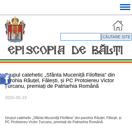
Mergi
Tog
la
navi
conţinutul
principal
Căutare
site
Grupul catehetic „Sfânta Muceniță Filofteia” din
parohia Răuțel, Fălești, și PC Protoiereu Victor
Țurcanu, premiați de Patriarhia Română
2025-05-23
Grupul catehetic „Sfânta Muceniță Filofteia” din parohia Răuțel, Fălești, și
PC Protoiereu Victor Țurcanu, premiați de Patriarhia Română