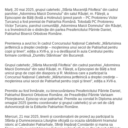
Marți, 20 mai 2025, grupul catehetic „Sfânta Muceniță Filofteia” din cadrul
parohiei „Adormirea Maicii Domnului” din satul Răuțel, rn. Fălești, a
Episcopiei de Bălți (fostă a Hotinului) (preot paroh – PC Protoiereu Victor
Țurcanu) a fost premiat de Patriarhia Română. Totodată PC Protoiereu
Victor Țurcanu, parohul comunității „Adormirea Maicii Domnului” din Răuțel,
s-a învrednicit de o distincție din partea Preafericitului Părinte Daniel,
Patriarhul Bisercii Ortodoxe Române.
Premierea a avut loc în cadrul Concursului Național Catehetic „Mărturisirea
jertfelnică a dreptei credinţe – moştenirea unui secol de Patriarhat pentru
copii şi tineri”, ediția a XVII-a, și s-a desfășurat în aula Centrului pentru
formare continuă „Dumitru Stăniloae” din București.
Grupul catehetic „Sfânta Muceniță Filofteia” din cadrul parohiei „Adormirea
Maicii Domnului” din satul Răuțel, rn. Fălești, a Episcopiei de Bălți a fost
unicul grup de copii din diaspora și R. Moldova care a participat la
Concursul Național Catehetic „Mărturisirea jertfelnică a dreptei credinţe –
moştenirea unui secol de Patriarhat pentru copii şi tineri”, ediția a XVII-a.
Premiile au fost înmânate, cu binecuvântarea Preafericitului Părinte Daniel,
Patriarhul Bisericii Ortodoxe Române, de Preasfințitul Părinte Varlaam
Ploieșteanul, Episcop vicar patriarhal. Premiile au constat în Diploma anului
omagial 2025 (pentru coordonator și grupul catehetic) și un set de cărți
duhovnicești de la Editurile Patriarhiei Române.
Miercuri, 21 mai 2025, tinerii și coordonatorii de proiect au participat la
Sfânta şi Dumnezeiasca Liturghie oficiată cu ocazia sărbătoririi hramului
istoric al Catedralei Patriarhale, Sfinții Împărați Constantin și mama sa