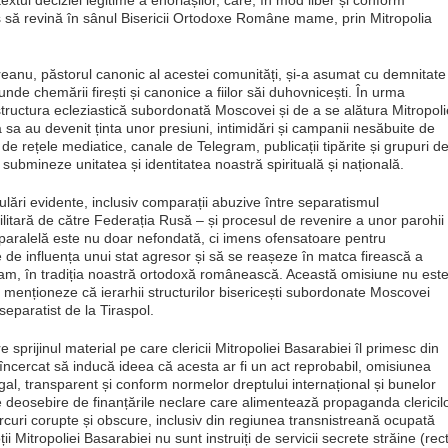
extul deciziei legitime a enoriașilor, care, în mod liber și conform
ecis să revină în sânul Bisericii Ortodoxe Române mame, prin Mitropolia
eanu, păstorul canonic al acestei comunități, și-a asumat cu demnitate
unde chemării firești și canonice a fiilor săi duhovnicești. În urma
tructura ecleziastică subordonată Moscovei și de a se alătura Mitropoli
a sa au devenit ținta unor presiuni, intimidări și campanii nesăbuite de
de rețele mediatice, canale de Telegram, publicații tipărite și grupuri d
submineze unitatea și identitatea noastră spirituală și națională.
lări evidente, inclusiv comparații abuzive între separatismul
litară de către Federația Rusă – și procesul de revenire a unor parohii
ă paralelă este nu doar nefondată, ci imens ofensatoare pentru
 de influența unui stat agresor și să se reașeze în matca firească a
 neam, în tradiția noastră ortodoxă românească. Această omisiune nu est
ă menționeze că ierarhii structurilor bisericești subordonate Moscovei
i separatist de la Tiraspol.
 sprijinul material pe care clericii Mitropoliei Basarabiei îl primesc din
încercat să inducă ideea că acesta ar fi un act reprobabil, omisiunea
legal, transparent și conform normelor dreptului internațional și bunelor
e deosebire de finanțările neclare care alimentează propaganda clericil
ercuri corupte și obscure, inclusiv din regiunea transnistreană ocupată
i Mitropoliei Basarabiei nu sunt instruiți de servicii secrete străine (rec