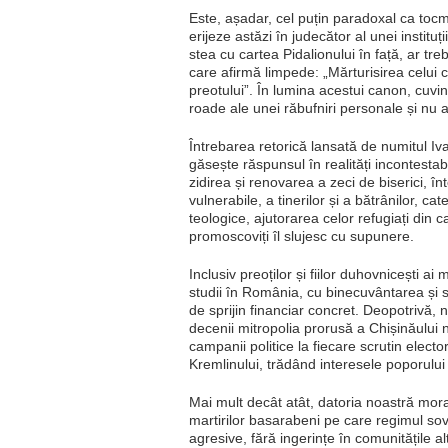
Este, așadar, cel puțin paradoxal ca tocm
erijeze astăzi în judecător al unei instituț
stea cu cartea Pidalionului în față, ar tr
care afirmă limpede: „Mărturisirea celui 
preotului”. În lumina acestui canon, cuvinte
roade ale unei răbufniri personale și nu a
Întrebarea retorică lansată de numitul I
găsește răspunsul în realități incontestab
zidirea și renovarea a zeci de biserici, în
vulnerabile, a tinerilor și a bătrânilor, cat
teologice, ajutorarea celor refugiați din c
promoscoviți îl slujesc cu supunere.
Inclusiv preoților și fiilor duhovnicești ai m
studii în România, cu binecuvântarea și sp
de sprijin financiar concret. Deopotrivă, 
decenii mitropolia prorusă a Chișinăului 
campanii politice la fiecare scrutin electo
Kremlinului, trădând interesele poporului
Mai mult decât atât, datoria noastră mora
martirilor basarabeni pe care regimul sovi
agresive, fără ingerințe în comunitățile al