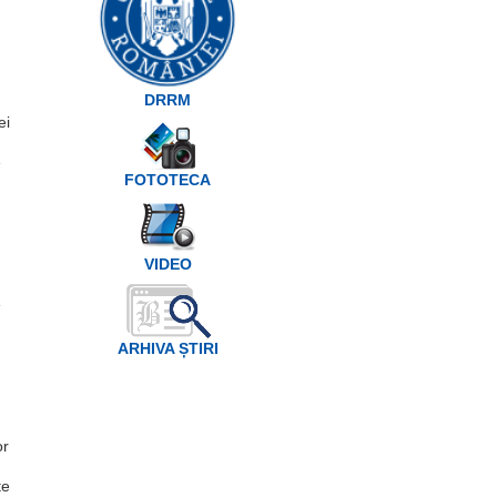
DRRM
ei
e
FOTOTECA
VIDEO
e
ARHIVA ȘTIRI
or
te