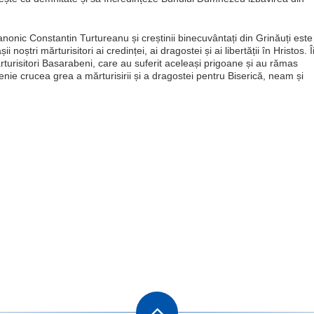
nonic Constantin Turtureanu și creștinii binecuvântați din Grinăuți este
noștri mărturisitori ai credinței, ai dragostei și ai libertății în Hristos. Î
rturisitori Basarabeni, care au suferit aceleași prigoane și au rămas
enie crucea grea a mărturisirii și a dragostei pentru Biserică, neam și