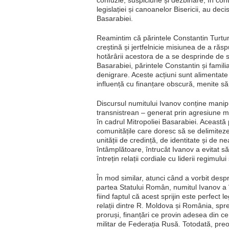
confuzie, suspiciune și dezbinare, în cont
legislației și canoanelor Bisericii, au d
Basarabiei.
Reamintim că părintele Constantin Turtur
creștină și jertfelnicie misiunea de a răsp
hotărârii acestora de a se desprinde de s
Basarabiei, părintele Constantin și famili
denigrare. Aceste acțiuni sunt alimentate 
influență cu finanțare obscură, menite să 
Discursul numitului Ivanov conține manipu
transnistrean – generat prin agresiune mi
în cadrul Mitropoliei Basarabiei. Aceast
comunitățile care doresc să se delimiteze
unității de credință, de identitate și de
întâmplătoare, întrucât Ivanov a evitat s
întrețin relații cordiale cu liderii regimulu
În mod similar, atunci când a vorbit despre
partea Statului Român, numitul Ivanov a 
fiind faptul că acest sprijin este perfect 
relații dintre R. Moldova și România, spr
proruși, finanțări ce provin adesea din c
militar de Federația Rusă. Totodată, preoți