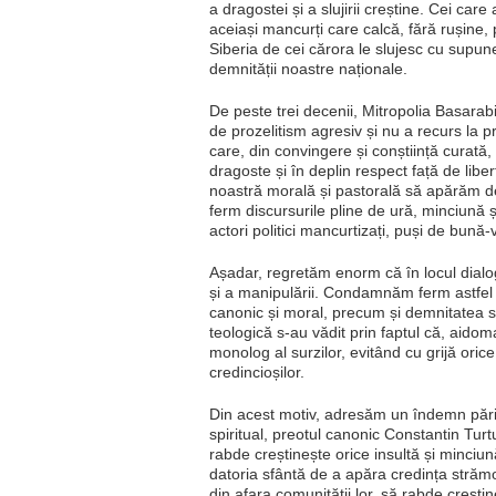
a dragostei și a slujirii creștine. Cei ca
aceiași mancurți care calcă, fără rușine, 
Siberia de cei cărora le slujesc cu supune
demnității noastre naționale.
De peste trei decenii, Mitropolia Basarab
de prozelitism agresiv și nu a recurs la p
care, din convingere și conștiință curat
dragoste și în deplin respect față de lib
noastră morală și pastorală să apărăm dem
ferm discursurile pline de ură, minciună ș
actori politici mancurtizați, puși de bună-v
Așadar, regretăm enorm că în locul dialogul
și a manipulării. Condamnăm ferm astfel
canonic și moral, precum și demnitatea sluj
teologică s-au vădit prin faptul că, aidom
monolog al surzilor, evitând cu grijă ori
credincioșilor.
Din acest motiv, adresăm un îndemn părint
spiritual, preotul canonic Constantin Tu
rabde creștinește orice insultă și minciu
datoria sfântă de a apăra credința strămo
din afara comunității lor, să rabde creșt