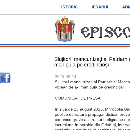
Mergi
ISTORIC
IERARHI
ADM
la
conţinutul
principal
Slujitorii mancurtizați ai Patriar
manipula pe credincioși
2025-08-14
Slujitorii mancurtizați ai Patriarhiei Mosc
viclean de a-i manipula pe credincioși
COMUNICAT DE PRESĂ
În ziua de 13 august 2025, Mitropolia Ba
publice de natură propagandistică, prove
canonice grave al structurii religioase n
incursiune în parohia din Grinăuți, interv