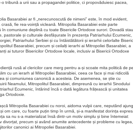
-o tribună a urii sau a propagandei politice, ci propovăduiesc pacea,
olia Basarabiei ar fi „nerecunoscută de nimeni” este, în mod evident,
 crasă, fie rea-voință vicleană. Mitropolia Basarabiei este parte
lă în comuniune deplină cu toate Bisericile Ortodoxe surori. Dovadă sta
e, pastorale și culturale desfășurate în prezența Patriarhului Ecumenic,
giei, Patriarhului Serbiei și cu întâistătătorii și ierarhii celorlalte Biseric
olitul Basarabiei, precum și ceilalți ierarhi ai Mitropoliei Basarabiei, a
nți ai tuturor Bisericilor Ortodoxe locale, inclusiv ai Bisericii Ortodoxe
iență rusă al clericilor care merg pentru a-și scoate mita politică de p
salim cu un ierarh al Mitropoliei Basarabiei, ceea ce face și mai ridicolă
rea și comuniunea canonică a acesteia. De asemenea, se știe cu
tuirii Neamului, Mitropolitul Basarabiei, dimpreună cu ierarhii Sinodului
Patriarhul Ecumenic, întărind încă o dată legătura frățească și unitatea
aga Ortodoxie.
așcă Mitropolia Basarabiei cu noroi, aidoma vulpii care, neputând ajun
ași om care, cu foarte puțin timp în urmă, și-a manifestat dorința expres
ța sa nu s-a materializat însă dintr-un motiv simplu și bine întemeiat:
nov divorțat, precum și având anumite antecedente și probleme cu legea,
itorilor canonici ai Mitropoliei Basarabiei.