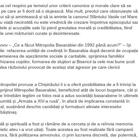
ai cel respins pe temeiul unor criterii canonice și morale clare să se
ii pe care ar fi dorit să o slujească. Mai mult, preotul care obișnuiește să
ebui să-și amintească și să ia aminte la canonul Sfântului Vasile cel Mare
cu viață necinstită nu este vrednică de crezare împotriva episcopului sa
le și acuzațiile sale își pierd greutatea morală și credibilitatea, fiind
le unei mărturisiri curate și dezinteresate.
vanov – „Ce a făcut Mitropolia Basarabiei din 1992 până acum?” – își
ile: refacerea unității de credință în Basarabia după decenii de ocupație
temeierea de așezăminte sociale și caritabile, sprijinirea familiilor
ehizarea copiilor, formarea de slujitori ai Bisericii la cele mai bune școli
alea războiului provocat de același stat agresor pe care clericii
itropoliei proruse a Chișinăului li s-a oferit posibilitatea de a fi trimiși la
rijinul Mitropoliei Basarabiei, beneficiind atât de locuri bugetare, cât și
ne întrebăm legitim ce folos real a adus societății basarabene în ultimel
numită și „Armata a XIV-a rusă”, în afară de implicarea constantă în
ral, susținând deschis candidați și formațiuni aliniate intereselor
 băștinaș.
lă și spirituală a fost și rămâne de a cerceta și de a reînvia memoria
etic ateu i-a vrut uitați. Toate acestea au fost realizate fără campanii
tora, fără politizarea amvonului, ci prin lucrarea discretă, dar puternică,