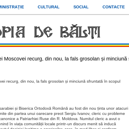
INISTRAȚIE
CULTURAL
SOCIAL
CONTACTE
hiei Moscovei recurg, din nou, la fals grosolan și minciună 
ovei recurg, din nou, la fals grosolan și minciună sfruntată în scopul
sarabiei și Biserica Ortodoxă Română au fost din nou ținta unor atacuri
nite din partea unui oarecare preot Sergiu Ivanov, cleric cu probleme
ecanonice a Patriarhiei Ruse din R. Moldova. Numitul cleric a avut o
enind în viața comunității locale printr-un discurs menit să inducă