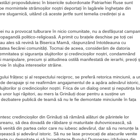
re astăzi propovăduiesc în bisericile subordonate Patriarhiei Ruse sunt
pe mormintele strămoșilor noștri deportați în lagărele înghețate din
re slugarnică, uitând că aceste jertfe sunt temelia credinței și a
iei nu a provocat tulburare în nicio comunitate, nu a desfășurat campan
ropagandă politico-religioasă. A primit cu brațele deschise pe toți cei
ă, au ales să revină la Biserica Mamă, răspunzând întotdeauna cu
ertatea fiecărei comunități. Tocmai de aceea, considerăm de datoria
nitatea și siguranța slujitorilor și credincioșilor noștri, condamnând
i manipulare, precum și atitudinea ostilă manifestată de ierarhi, preoți ș
oie în slujba intereselor străine.
ui frățesc și al respectului reciproc, se preferă retorica minciunii, a ur
 de derapaje și ne reafirmăm angajamentul de a apăra adevărul istoric,
itorilor și credincioșilor noștri. Frica de un dialog onest și neputința lo
a unor lupi răpitori, au mers la Grinăuți doar pentru a susține un
ce dezbatere publică de teamă să nu le fie demontate minciunile în fața
esc credincioșilor din Grinăuți să rămână alături de părintele lor
rtureanu, să dea dovadă de răbdare și maturitate duhovnicească, să
nă venită din partea celor care nu iubesc adevărul, dar să nu renunțe la
șească și adevărul istoric. Să nu se lase provocați de atacurile venite
inește cu demnitate și să încredințeze Bunului Dumnezeu izbăvirea din