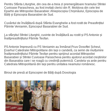
Pentru Sfânta Liturghie, din cea de-a treia zi premergătoare hramului Sfintei
Cuvioase Parascheva, au fost invitați clerici din R. Moldova din cele trei
Eparhii ale Mitropoliei Basarabiei: Ahiepiscopia Chișinăului, Episcopia de
Bălți și Episcopia Basarabiei de Sud.
Cuvântul de învățătură după Sfânta Evanghelie a fost rostit de Preasfințitul
Părinte Veniamin, Episcopul Basarabiei de Sud.
La sfârșitul Sfintei Liturghii, cuvinte de învățătură au rostit și PS Antonie și
Înaltpreasfințitului Părinte Teofan.
PS Antonie împreună cu PS Veniamin au înmânat Pcuv Dosoftei Șcheul,
Exarhul Catedralei Mitropolitane din Iași o candelă, ca semn de mulțumire
Înaltpreasfințitului Părinte Teofan pentru sprijinul acordat Mitropoliei
Basarabiei și Sfintei Cuvioase Parascheva pentru ajutorul acordat creștinilor
din Basarabia care i se roagă cu credință puternică. Candela va arde pentru
Catedrala Mitropolitană din Iași pentru unitatea neamului românesc.
Biroul de presă al Episcopiei de Bălţi după Doxologia