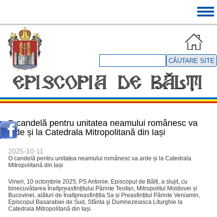
Mergi
Tog
la
navi
conţinutul
principal
Căutare
site
O candelă pentru unitatea neamului românesc va
arde și la Catedrala Mitropolitană din Iași
2025-10-11
O candelă pentru unitatea neamului românesc va arde și la Catedrala
Mitropolitană din Iași
Vineri, 10 octombrie 2025, PS Antonie, Episcopul de Bălți, a slujit, cu
binecuvâtarea Înaltpreasfințitului Părinte Teofan, Mitropolitul Moldovei și
Bucovinei, alături de Înaltpreasfințitia Sa și Preasfințitul Părinte Veniamin,
Episcopul Basarabiei de Sud, Sfânta şi Dumnezeiasca Liturghie la
Catedrala Mitropolitană din Iași.