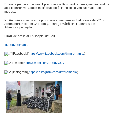
Doamna primar a mulțumit Episcopiei de Bălți pentru daruri, menționând că
aceste daruri vor aduce multă bucurie în familiile cu venituri materiale
modeste.
PS Antonie a specificat că produsele alimentare au fost donate de PCuv
Arhimandrit Nicodim Gheorghiţă, stareţul Mănăstirii Hadâmbu din
Arhiepiscopia Iaşilor.
Biroul de presă al Episcopiei de Bălţi
#DRRMRomania
[Facebook](
https://www.facebook.com/drrmromania/
)
[Twitter](
https://twitter.com/DRRMGOV
)
[Instagram](
https://instagram.com/drrmromania
)