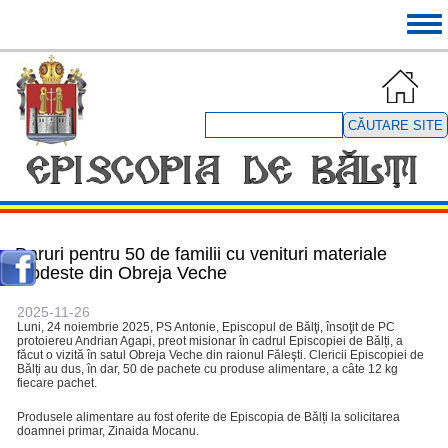
Mergi
Tog
la
navi
conţinutul
principal
Căutare
site
Daruri pentru 50 de familii cu venituri materiale
modeste din Obreja Veche
2025-11-26
Luni, 24 noiembrie 2025, PS Antonie, Episcopul de Bălţi, însoţit de PC
protoiereu Andrian Agapi, preot misionar în cadrul Episcopiei de Bălți, a
făcut o vizită în satul Obreja Veche din raionul Făleşti. Clericii Episcopiei de
Bălți au dus, în dar, 50 de pachete cu produse alimentare, a câte 12 kg
fiecare pachet.
Produsele alimentare au fost oferite de Episcopia de Bălți la solicitarea
doamnei primar, Zinaida Mocanu.