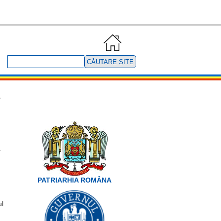
Căutare
site
”
a
PATRIARHIA ROMÂNA
ul