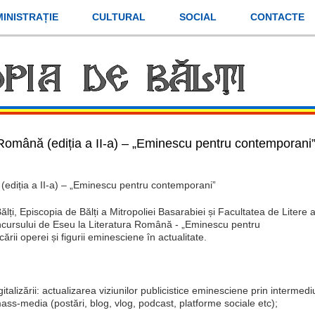
INISTRAȚIE
CULTURAL
SOCIAL
CONTACTE
 Română (ediția a II-a) – „Eminescu pentru contemporani
(ediția a II-a) – „Eminescu pentru contemporani”
lți, Episcopia de Bălți a Mitropoliei Basarabiei și Facultatea de Litere 
cursului de Eseu la Literatura Română - „Eminescu pentru
ării operei și figurii eminesciene în actualitate.
alizării: actualizarea viziunilor publicistice eminesciene prin intermedi
s-media (postări, blog, vlog, podcast, platforme sociale etc);