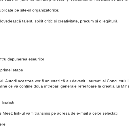
blicate pe site-ul organizatorilor.
vedească talent, spirit critic și creativitate, precum și o legătură
ntru depunerea eseurilor
 primei etape
ri. Autorii acestora vor fi anunțați că au devenit Laureați ai Concursului
 online ce va conține două întrebări generale referitoare la creația lui Mih
finaliști
 Meet; link-ul va fi transmis pe adresa de e-mail a celor selectați.
iere