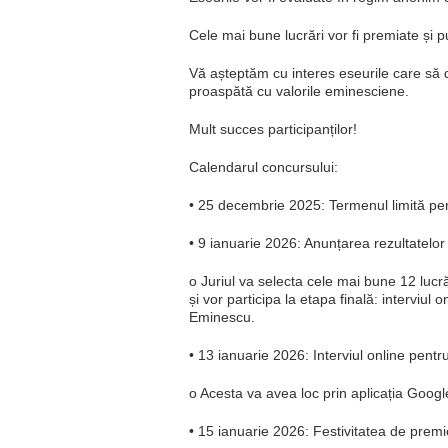
Cele mai bune lucrări vor fi premiate și pu
Vă așteptăm cu interes eseurile care să do
proaspătă cu valorile eminesciene.
Mult succes participanților!
Calendarul concursului:
• 25 decembrie 2025: Termenul limită pe
• 9 ianuarie 2026: Anunțarea rezultatelor
o Juriul va selecta cele mai bune 12 lucră
și vor participa la etapa finală: interviul
Eminescu.
• 13 ianuarie 2026: Interviul online pentru 
o Acesta va avea loc prin aplicația Google
• 15 ianuarie 2026: Festivitatea de prem