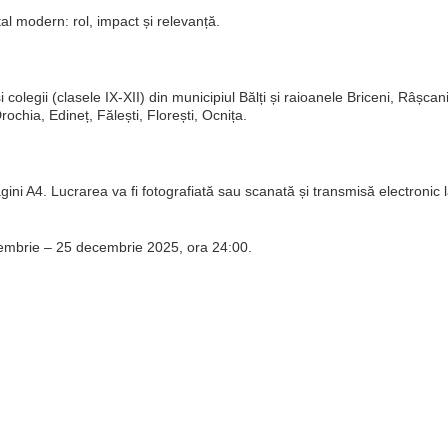
ital modern: rol, impact și relevanță.
 colegii (clasele IX-XII) din municipiul Bălți și raioanele Briceni, Râșcani
chia, Edineț, Fălești, Florești, Ocnița.
ini A4. Lucrarea va fi fotografiată sau scanată și transmisă electronic 
cembrie – 25 decembrie 2025, ora 24:00.