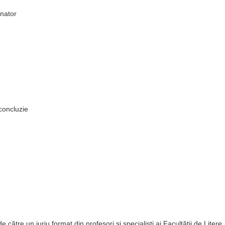
nator
 concluzie
 către un juriu format din profesori și specialiști ai Facultății de Litere.