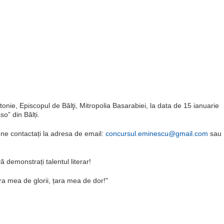
ntonie, Episcopul de Bălţi, Mitropolia Basarabiei, la data de 15 ianuarie
o” din Bălți.
 ne contactați la adresa de email:
concursul.eminescu@gmail.com
sau
ă demonstrați talentul literar!
ra mea de glorii, țara mea de dor!"