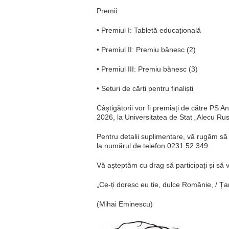
Premii:
• Premiul I: Tabletă educațională
• Premiul II: Premiu bănesc (2)
• Premiul III: Premiu bănesc (3)
• Seturi de cărți pentru finaliști
Câștigătorii vor fi premiați de către PS A
2026, la Universitatea de Stat „Alecu Russ
Pentru detalii suplimentare, vă rugăm să
la numărul de telefon 0231 52 349.
Vă așteptăm cu drag să participați și să v
„Ce-ți doresc eu ție, dulce Românie, / Ța
(Mihai Eminescu)