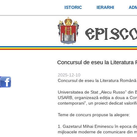
Mergi
ISTORIC
IERARHI
ADM
la
conţinutul
principal
Concursul de eseu la Literatura
2025-12-10
Concursul de eseu la Literatura Română 
Universitatea de Stat „Alecu Russo” din Bă
USARB, organizează ediția a doua a Con
contemporani”, un proiect dedicat valorific
Teme de concurs propuse la alegere:
1. Gazetarul Mihai Eminescu în epoca digit
mijloacele moderne de comunicare din mas