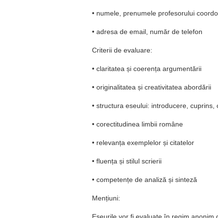
• numele, prenumele profesorului coordo
• adresa de email, număr de telefon
Criterii de evaluare:
• claritatea și coerența argumentării
• originalitatea și creativitatea abordării
• structura eseului: introducere, cuprins,
• corectitudinea limbii române
• relevanța exemplelor și citatelor
• fluența și stilul scrierii
• competențe de analiză și sinteză
Mențiuni:
Eseurile vor fi evaluate în regim anonim de