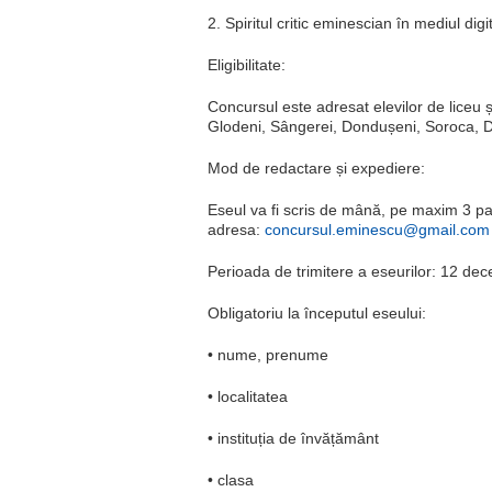
2. Spiritul critic eminescian în mediul dig
Eligibilitate:
Concursul este adresat elevilor de liceu și
Glodeni, Sângerei, Dondușeni, Soroca, Dro
Mod de redactare și expediere:
Eseul va fi scris de mână, pe maxim 3 pag
adresa:
concursul.eminescu@gmail.com
Perioada de trimitere a eseurilor: 12 de
Obligatoriu la începutul eseului:
• nume, prenume
• localitatea
• instituția de învățământ
• clasa