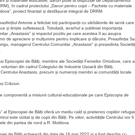
ucării și materiale educative, daruri puse la dispoziție de Departamentul
M), în cadrul proiectului „Daruri pentru copii – Pachete cu materiale
dova”, proiect finanțat și desfășurat integral de DRRM.
fințitul Antonie a felicitat toți participanții cu sărbătorile de iarnă care
e și liniște sufletească. Totodată, ierarhul a subliniat importanța
nitar „Anastasis” și impactul pozitiv pe care acestea îl au asupra
emn de apreciere și mulțumire pentru implicare și dăruire, Preasfinția Sa
Lungu, managerul Centrului Comunitar „Anastasis” și președinta Societăț
.
 ai Episcopiei de Bălți, membre ale Societății Femeilor Ortodoxe, care 
 voluntari din cadrul Colegiului de Industrie Ușoară din Bălți,
 Centrului Anastasis, precum și numeroși membri ai comunității locale.
Moș Crăciun.
te componentă a misiunii cultural-educaționale pe care Episcopia de
 al Episcopiei de Bălți oferă un mediu cald și prietenos copiilor refugiaț
l este vizitat și de copii din Bălți. Pe viitor, activitățile Centrului vor fi
oanele din partea de nord a R. Moldova.
piei de Bălți activează din data de 16 mai 2022 și a fost deschis cu