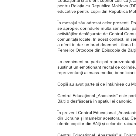
Educațional și a oferit copiilor cutii cu j
pentru Relația cu Republica Moldova (DRR
educative pentru copiii din Republica Mol
În mesajul său adresat celor prezenți, Preas
se apropie, dorindu-le multă sănătate, pac
activităților desfășurate de Centrul Comu
comunității locale. În acest context, în s
a oferit în dar un brad doamnei Liliana 
Femeilor Ortodoxe din Episcopia de Bălți
La eveniment au participat reprezentanți
susținut un emoționant recital de colinde,
reprezentanți ai mass-media, beneficiarii
Copiii au avut parte și de întâlnirea cu 
Centrul Educațional „Anastasis” este par
Bălți o desfășoară în spațiul ei canonic.
În prezent Centrul Educațional „Anastasis”
din Ucraina și mamelor acestora, dar, Centru
oferite copiilor din Bălți și celor din rai
Centrul Educațional „Anastasis” al Episco