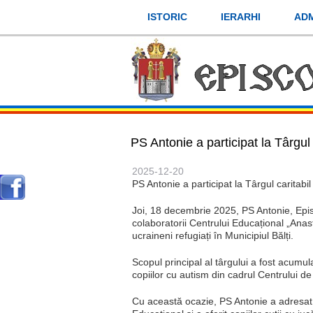
Mergi
ISTORIC
IERARHI
ADM
la
conţinutul
principal
PS Antonie a participat la Târgul
2025-12-20
PS Antonie a participat la Târgul caritabi
Joi, 18 decembrie 2025, PS Antonie, Episc
colaboratorii Centrului Educațional „Anast
ucraineni refugiați în Municipiul Bălți.
Scopul principal al târgului a fost acum
copiilor cu autism din cadrul Centrului de 
Cu această ocazie, PS Antonie a adresat u