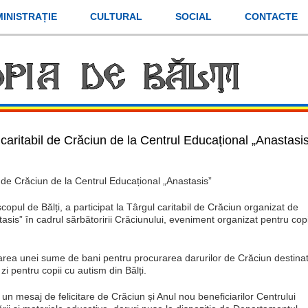
INISTRAȚIE
CULTURAL
SOCIAL
CONTACTE
 caritabil de Crăciun de la Centrul Educațional „Anastasi
l de Crăciun de la Centrul Educațional „Anastasis”
opul de Bălți, a participat la Târgul caritabil de Crăciun organizat de
asis” în cadrul sărbătoririi Crăciunului, eveniment organizat pentru copi
ularea unei sume de bani pentru procurarea darurilor de Crăciun destina
zi pentru copii cu autism din Bălți.
n mesaj de felicitare de Crăciun și Anul nou beneficiarilor Centrului