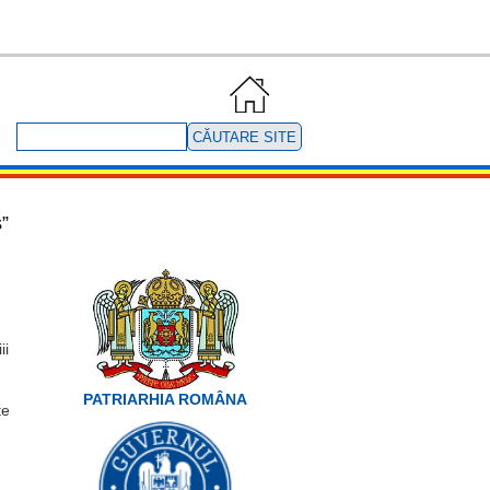
Căutare
site
s”
ii
PATRIARHIA ROMÂNA
te