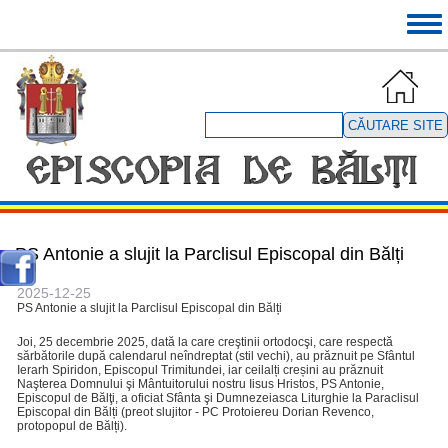
Mergi
Tog
la
navi
conţinutul
principal
Căutare
site
PS Antonie a slujit la Parclisul Episcopal din Bălți
2025-12-25
PS Antonie a slujit la Parclisul Episcopal din Bălți
Joi, 25 decembrie 2025, dată la care creştinii ortodocşi, care respectă
sărbătorile după calendarul neîndreptat (stil vechi), au prăznuit pe Sfântul
Ierarh Spiridon, Episcopul Trimitundei, iar ceilalți creșini au prăznuit
Naşterea Domnului şi Mântuitorului nostru Iisus Hristos, PS Antonie,
Episcopul de Bălţi, a oficiat Sfânta şi Dumnezeiasca Liturghie la Paraclisul
Episcopal din Bălți (preot slujitor - PC Protoiereu Dorian Revenco,
protopopul de Bălți).