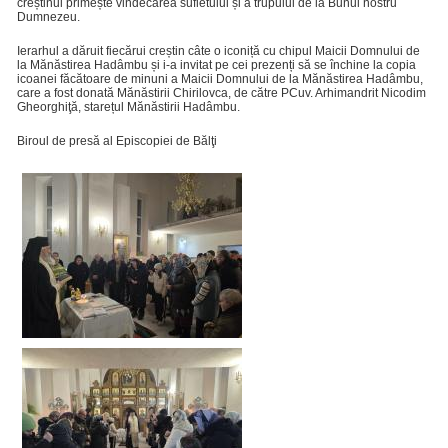
creștinul primește vindecarea sufletului și a trupului de la Bunul nostru
Dumnezeu.
Ierarhul a dăruit fiecărui creștin câte o iconiță cu chipul Maicii Domnului de
la Mănăstirea Hadâmbu și i-a invitat pe cei prezenți să se închine la copia
icoanei făcătoare de minuni a Maicii Domnului de la Mănăstirea Hadâmbu,
care a fost donată Mănăstirii Chirilovca, de către PCuv. Arhimandrit Nicodim
Gheorghiţă, starețul Mănăstirii Hadâmbu.
Biroul de presă al Episcopiei de Bălţi