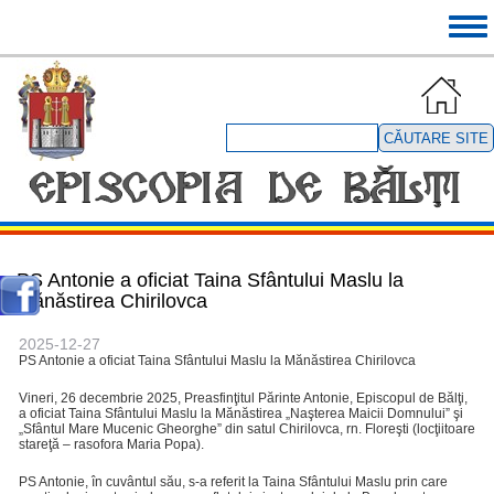
Mergi
Tog
la
navi
conţinutul
principal
Căutare
site
PS Antonie a oficiat Taina Sfântului Maslu la
Mănăstirea Chirilovca
2025-12-27
PS Antonie a oficiat Taina Sfântului Maslu la Mănăstirea Chirilovca
Vineri, 26 decembrie 2025, Preasfinţitul Părinte Antonie, Episcopul de Bălţi,
a oficiat Taina Sfântului Maslu la Mănăstirea „Naşterea Maicii Domnului” şi
„Sfântul Mare Mucenic Gheorghe” din satul Chirilovca, rn. Floreşti (locţiitoare
stareţă – rasofora Maria Popa).
PS Antonie, în cuvântul său, s-a referit la Taina Sfântului Maslu prin care