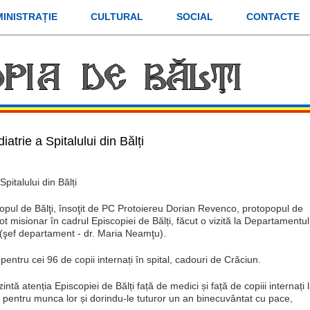
INISTRAȚIE
CULTURAL
SOCIAL
CONTACTE
atrie a Spitalului din Bălți
pitalului din Bălți
copul de Bălţi, însoţit de PC Protoiereu Dorian Revenco, protopopul de
ot misionar în cadrul Episcopiei de Bălți, făcut o vizită la Departamentul
i (şef departament - dr. Maria Neamţu).
, pentru cei 96 de copii internați în spital, cadouri de Crăciun.
tă atenția Episcopiei de Bălți față de medici și față de copiii internați 
or pentru munca lor și dorindu-le tuturor un an binecuvântat cu pace,