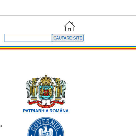
Căutare
site
PATRIARHIA ROMÂNA
la