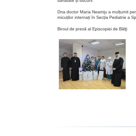
sănătate și bucurii.
Dna doctor Maria Neamţu a mulțumit pent
micuților internați în Secția Pediatrie a Spi
Biroul de presă al Episcopiei de Bălţi