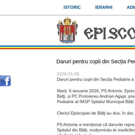
Mergi
ISTORIC
IERARHI
ADM
la
conţinutul
principal
Daruri pentru copii din Secția Pedi
2026-01-06
Daruri pentru copii din Secția Pediatrie a S
Marți, 6 ianuarie 2026, PS Antonie, Epis
Balţi, și PC Protoiereu Andrian Agapi, pre
Pediatrie al IMSP Spitalul Municipal Bălț
Clericii Episcopiei de Bălţi au dus, în dar
PS Antonie a menționat că darurile reprezin
Spitalul din Bălți, mulțumindu-le medicil