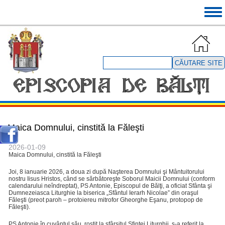
Mergi
Tog
la
navi
conţinutul
principal
Căutare
site
Maica Domnului, cinstită la Făleşti
2026-01-09
Maica Domnului, cinstită la Făleşti
Joi, 8 ianuarie 2026, a doua zi după Naşterea Domnului şi Mântuitorului
nostru Iisus Hristos, când se sărbătoreşte Soborul Maicii Domnului (conform
calendarului neîndreptat), PS Antonie, Episcopul de Bălţi, a oficiat Sfânta şi
Dumnezeiasca Liturghie la biserica „Sfântul Ierarh Nicolae” din oraşul
Făleşti (preot paroh – protoiereu mitrofor Gheorghe Eşanu, protopop de
Făleşti).
PS Antonie în cuvântul său, rostit la sfârşitul Sfintei Liturghii, s-a referit la