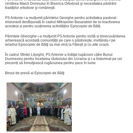
cinstirea Maicii Domnului în Biserica Ortodoxă şi necesitatea păstrării
tradiţiilor ortodoxe şi româneşti.
PS Antonie i-a mulțumit părintelui Georghe pentru activitatea pastoral-
misionară desfășurată în cadrul Mitropoliei Basarabiei de la reactivarea
acesteia și pentru susținerea activităților Episcopiei de Bălți.
Părintele Gheorghe i-a mulţumit PS Antonie pentru vizită și binecuvântarea
arhierească acordată comunității pe care o păstorește, invitându-l pe
ierarhul Episcopiei de Bălţi sa mai vină la Fălești şi cu alte ocazii.
În cadrul Sfintei Liturghii, PS Antonie a înălţat rugăciuni către Bunul
Dumnezeu pentru încetarea războiului din Ucraina și i-a îndemnat pe cei
prezenți să înmulţească rugăciunea pentru pace în lume.
Biroul de presă al Episcopiei de Bălţi