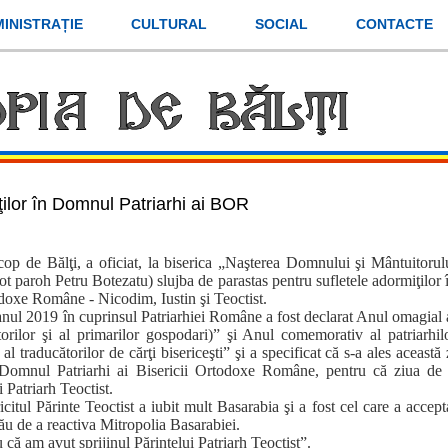
INISTRAȚIE
CULTURAL
SOCIAL
CONTACTE
ţilor în Domnul Patriarhi ai BOR
op de Bălţi, a oficiat, la biserica „Naşterea Domnului şi Mântuitorul
eot paroh Petru Botezatu) slujba de parastas pentru sufletele adormiţilor 
odoxe Române - Nicodim, Iustin şi Teoctist.
anul 2019 în cuprinsul Patriarhiei Române a fost declarat Anul omagial 
ătorilor şi al primarilor gospodari)” şi Anul comemorativ al patriarhil
traducătorilor de cărţi bisericeşti” şi a specificat că s-a ales această 
n Domnul Patriarhi ai Bisericii Ortodoxe Române, pentru că ziua de
i Patriarh Teoctist.
icitul Părinte Teoctist a iubit mult Basarabia şi a fost cel care a accept
nău de a reactiva Mitropolia Basarabiei.
 că am avut sprijinul Părintelui Patriarh Teoctist”.