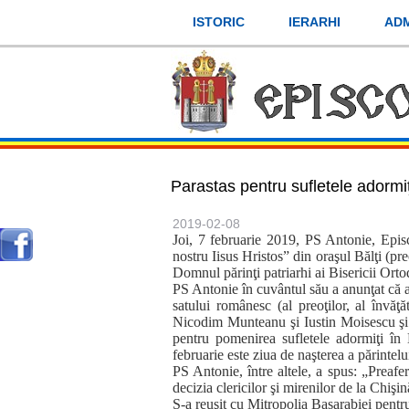
Mergi
ISTORIC
IERARHI
ADM
la
conţinutul
principal
Parastas pentru sufletele adormi
2019-02-08
Joi, 7 februarie 2019, PS Antonie, Episc
nostru Iisus Hristos” din oraşul Bălţi (pr
Domnul părinţi patriarhi ai Bisericii Ort
PS Antonie în cuvântul său a anunţat că 
satului românesc (al preoţilor, al învăţ
Nicodim Munteanu şi Iustin Moisescu şi al 
pentru pomenirea sufletele adormiţi î
februarie este ziua de naşterea a părintelu
PS Antonie, între altele, a spus: „Preafer
decizia clericilor şi mirenilor de la Chişi
S-a reuşit cu Mitropolia Basarabiei pentru