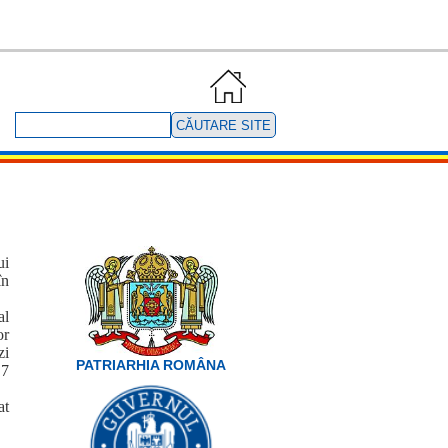
Căutare
site
ui
în
al
or
zi
PATRIARHIA ROMÂNA
 7
at