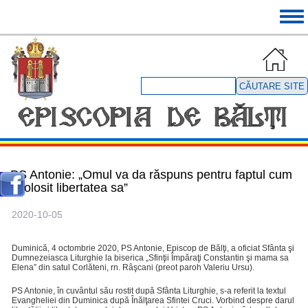
Mergi
Tog
la
navi
conţinutul
principal
Căutare
site
PS Antonie: „Omul va da răspuns pentru faptul cum
a folosit libertatea sa”
2020-10-05
Duminică, 4 octombrie 2020, PS Antonie, Episcop de Bălţi, a oficiat Sfânta şi
Dumnezeiasca Liturghie la biserica „Sfinţii Împăraţi Constantin şi mama sa
Elena” din satul Corlăteni, rn. Râşcani (preot paroh Valeriu Ursu).
PS Antonie, în cuvântul său rostit după Sfânta Liturghie, s-a referit la textul
Evangheliei din Duminica după Înălţarea Sfintei Cruci. Vorbind despre darul