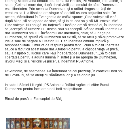
libertăţii şi libertatea omului de a urma lui Hristos, PS Antonie, între altele, a
spus: „Cel mai mare dar, după darul vieţii, dat omului de către Dumnezeu
este libertatea. Prin aceasta Dumnezeu şi-a arătat dragostea faţă de
creatura sa. L-a lăsat pe om singur să decidă asupra acţiunilor sale. De
aceea, Mântuitorul în Evanghelia de astăzi spune: „Cine voieşte să vină
după Mine, să se lepede de sine, să-şi ia crucea sa şi să-Mi urmeze Mie”.
Cine voieşte. Nu obligă, nu forţează. Îl lasă pe om să decidă el, în libertatea
sa, acceptă să urmeze lui Hristos, sau nu acceptă. Atât de multă libertate i-a
dat Dumnezeu omului, încât omul are libertatea, chiar, să-L nege pe
Dumnezeu, să spună că Dumnezeu nu există, să fie ateu şi să-şi promoveze
ideile sale de negare a Creatorului. Dar libertatea omului implică şi
responsabilitate. Omul va da răspuns pentru faptul cum a folosit libertatea
sa, ce a făcut cu acest mare dar. A folosit-o pentru a câştiga viaţa veşnică,
sau a risipit-o cu lucruri care l-au îndepărtat de Dumnezeu”. „Să folosim
libertatea pentru a aduna lumină în suflet şi a ne apropia de Dumnezeu,
izvorul vieţii şi al fericirii veşnice”, a îndemnat PS Antonie.
PS Antonie, de asemenea, i-a îndemnat pe cei prezenţi, în contextul noii boli
de Covid-19, să fie atenţi cu sănătatea lor şi a celor din jur.
În cadrul Sfintei Liturghii, PS Antonie a înălţat rugăciuni către Bunul
Dumnezeu pentru încetarea noii boli molipsitoare.
Biroul de presă al Episcopiei de Bălţi