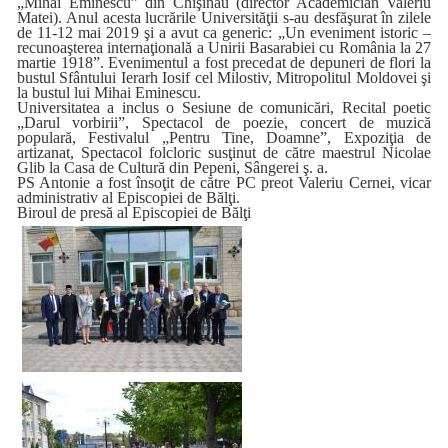
„Mihai Eminescu” din Chişinău (director Academician Valeriu
Matei). Anul acesta lucrările Universităţii s-au desfăşurat în zilele
de 11-12 mai 2019 şi a avut ca generic: „Un eveniment istoric –
recunoaşterea internaţională a Unirii Basarabiei cu România la 27
martie 1918”. Evenimentul a fost precedat de depuneri de flori la
bustul Sfântului Ierarh Iosif cel Milostiv, Mitropolitul Moldovei şi
la bustul lui Mihai Eminescu.
Universitatea a inclus o Sesiune de comunicări, Recital poetic
„Darul vorbirii”, Spectacol de poezie, concert de muzică
populară, Festivalul „Pentru Tine, Doamne”, Expoziţia de
artizanat, Spectacol folcloric susţinut de către maestrul Nicolae
Glib la Casa de Cultură din Pepeni, Sângerei ş. a.
PS Antonie a fost însoţit de către PC preot Valeriu Cernei, vicar
administrativ al Episcopiei de Bălţi.
Biroul de presă al Episcopiei de Bălţi