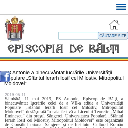
Mergi
Tog
la
navi
conţinutul
principal
Căutare
site
PS Antonie a binecuvântat lucrările Universităţii
Populare „Sfântul Ierarh Iosif cel Milostiv, Mitropolitul
Moldovei”
2019-05-11
Sâmbătă, 11 mai 2019, PS Antonie, Episcop de Bălţi, a
binecuvântat lucrările celei de a VII-a ediţie a Universităţii
Populare „Sfântul Ierarh Iosif cel Milostiv, Mitropolitul
Moldovei” desfăşurată în sala festivă a Liceului Teoretic „Mihai
Eminescu” din oraşul Sângerei. Universitatea Populară „Sfântul
Ierarh Iosif cel Milostiv, Mitropolitul Moldovei” este organizată
de Consiliul raional Sângerei şi de Institutul Cultural Român