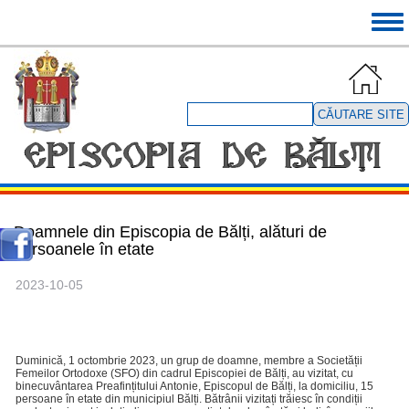
Mergi
Tog
la
navi
conţinutul
principal
Căutare
site
Doamnele din Episcopia de Bălți, alături de
persoanele în etate
2023-10-05
Duminică, 1 octombrie 2023, un grup de doamne, membre a Societății
Femeilor Ortodoxe (SFO) din cadrul Episcopiei de Bălți, au vizitat, cu
binecuvântarea Preafințitului Antonie, Episcopul de Bălți, la domiciliu, 15
persoane în etate din municipiul Bălți. Bătrânii vizitați trăiesc în condiții