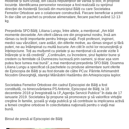
modeste și sunt izolați, din cauza neputințelor de vârstă și boli, în propriile
locuințe. Identificarea personelor nevoiașe a fost realizată cu sprijinul
direcției de Asistență Socială din municipiul Bălți cu care Societatea
Femeilor Ortodoxe are o colaborare constructivă. Fiecare beneficiar a primit
în dar câte un pachet cu produse alimenatare, fiecare pachet având 12-13
kg.
Președinta SFO Bălți, Liliana Lungu, între altele, a menționat: „Am trăit
momente deosebite. Am oferit câteva ore din programul nostru, însă am
rămas cu lecții importante pentru întrega viață. Foști profesori, ingineri,
medici sau vânzători, care astăzi, din diferite motive, au rămas singuri și fără
puteri, ne-au întâmpinat cu multă bucurie. Am citit în ochii lor recunoștință și
înțelepciune. Toți au mulțumit cu pietate și au menționat că aceste vizite îi
întărește și le dă credință”. „Continuăm, cu încredere, șirul faptelor bune și
credem cu fermitate că Dumnezeu lucrează prin oameni, și doar așa vom
putea face lumea mai bună”, a mai menționat președinta SFO Bălți. Doamna
Liliana Lungu a specificat că pachetele cu produse alimentare sunt oferite
de Episcopia de Bălți și au fost donate de către PCuv. Părinte Arhimandrit
Nicodim Gheorghiţă, stareţul Mănăstirii Hadâmbu din Arhiepiscopia Iaşilor.
Societatea Femeilor Ortodoxe din cadrul Episcopiei de Bălţi a fost
constituită, cu binecuvântarea PS Antonie, Episcopul de Bălţi, la 18
decembrie 2018 şi înregistrată la I.P.„Agenţia Servicii Publice” în data de 17
ianuarie 2019. Societatea îşi propune să promoveze şi să valorifice virtuţile
creştine în familie, şcoală şi viaţa publică şi să contribuie la implicarea activă
a femeii creştine ortodoxe în colectivitatea naţională pentru o viaţă mai
bună.
Biroul de presă al Episcopiei de Bălţi