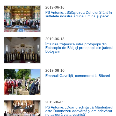
2019-06-16
PS Antonie: „Sălăşluirea Duhului Sfânt în
sufletele noastre aduce lumină şi pace”
2019-06-13
Întâlnire frăţească între protopopii din
Episcopia de Bălţi şi protopopii din judeţul
Botoşani
2019-06-10
Emanuil Gavriliţă, comemorat la Băxani
2019-06-09
PS Antonie: „Doar credinţa că Mântuitorul
este Dumnezeu adevărat şi om adevărat
ne asigură viaţa veşnică”