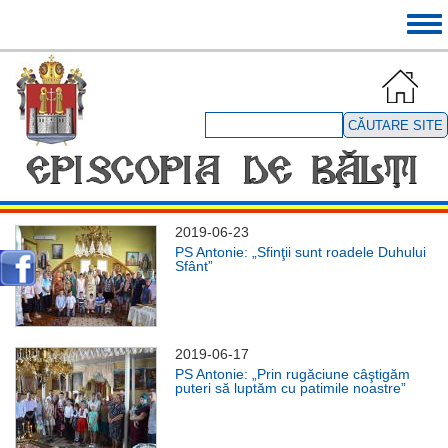
Mergi
Tog
la
navi
conţinutul
principal
Căutare
site
2019-06-23
PS Antonie: „Sfinţii sunt roadele Duhului
Sfânt”
2019-06-17
PS Antonie: „Prin rugăciune câştigăm
puteri să luptăm cu patimile noastre”