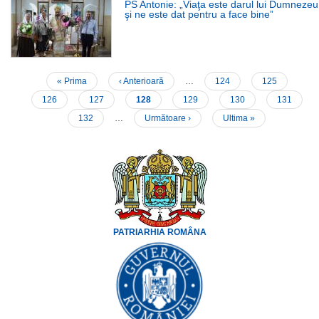
PS Antonie: „Viaţa este darul lui Dumnezeu
şi ne este dat pentru a face bine”
Prima
« Prima
Pagina
‹ Anterioară
…
Page
124
Page
125
Paginare
pagină
anterioară
Page
126
Page
127
Pagina
128
Page
129
Page
130
Page
131
curentă
Page
132
…
Pagina
Următoare ›
Ultima
Ultima »
următoare
pagină
PATRIARHIA ROMÂNA