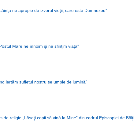
căinţa ne apropie de izvorul vieţii, care este Dumnezeu”
Postul Mare ne înnoim şi ne sfinţim viaţa”
nd iertăm sufletul nostru se umple de lumină”
s de religie „Lăsaţi copii să vină la Mine” din cadrul Episcopiei de Bălţi