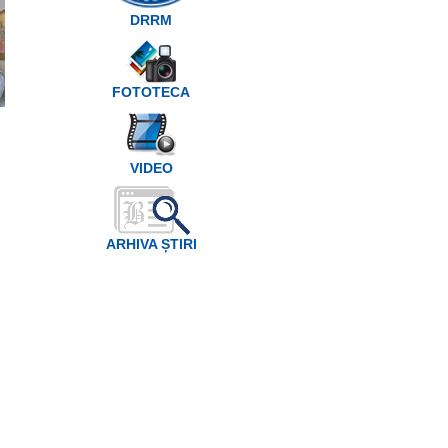
DRRM
2026-01-12
al Episcopiei din Bălţi
PS Antonie, în mijl
FOTOTECA
VIDEO
ARHIVA ȘTIRI