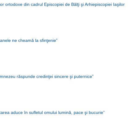
lor ortodoxe din cadrul Episcopiei de Bălţi şi Arhiepiscopiei Iaşilor
oanele ne cheamă la sfinţenie”
mnezeu răspunde credinţei sincere şi puternice”
tarea aduce în sufletul omului lumină, pace şi bucurie”