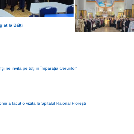
2026-01-13
at la Bălți
Şedinţa Consiliului Eparhial 
ţii ne invită pe toţi în Împărăţia Cerurilor”
onie a făcut o vizită la Spitalul Raional Floreşti