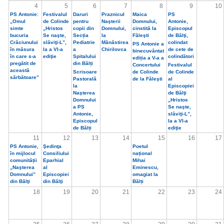
4
5
6
7
8
9
10
PS Antonie:
Festivalul
Daruri
Praznicul
Maica
PS
„Omul
de Colinde
pentru
Naşterii
Domnului,
Antonie,
simte
„Hristos
copii din
Domnului,
cinstită la
Episcopul
bucuria
Se naşte,
Secția
la
Făleşti
de Bălţi,
Crăciunului
slăviţi-L”,
Pediatrie
Mănăstirea
colindat
PS Antonie a
în măsura
la a VI-a
a
Chirilovca
de cete de
binecuvântat
în care s-a
ediţie
Spitalului
colindători
ediția a V-a a
pregătit de
din Bălți
Concertului
Festivalul
această
Scrisoare
de Colinde
de Colinde
sărbătoare”
Pastorală
de la Făleşti
al
la
Episcopiei
Naşterea
de Bălţi
Domnului
„Hristos
a PS
Se naşte,
Antonie,
slăviţi-L”,
Episcopul
la a VI-a
de Bălți
ediţie
11
12
13
14
15
16
17
PS Antonie,
Şedinţa
Poetul
în mijlocul
Consiliului
național
comunității
Eparhial
Mihai
„Naşterea
al
Eminescu,
Domnului”
Episcopiei
omagiat la
din Bălţi
din Bălţi
Bălți
18
19
20
21
22
23
24