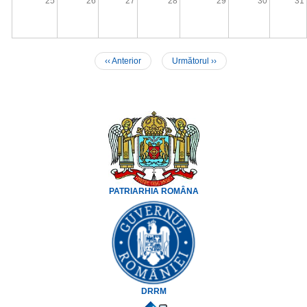
25
26
27
28
29
30
31
‹‹
Anterior
Următorul
››
Paginare
PATRIARHIA ROMÂNA
DRRM