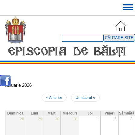
Mergi
Tog
la
navi
conţinutul
principal
Căutare
site
Ianuarie 2026
‹‹
Anterior
Următorul
››
Paginare
Duminică
Luni
Marţi
Miercuri
Joi
Vineri
Sâmbătă
28
29
30
31
1
2
3